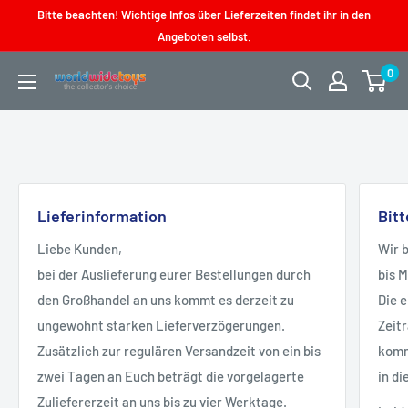
Direkt
Bitte beachten! Wichtige Infos über Lieferzeiten findet ihr in den
zum
Angeboten selbst.
Inhalt
0
worldwidetoys
Lieferinformation
Bit
Liebe Kunden,
Wir 
bei der Auslieferung eurer Bestellungen durch
bis 
den Großhandel an uns kommt es derzeit zu
Die 
ungewohnt starken Lieferverzögerungen.
Zeit
Zusätzlich zur regulären Versandzeit von ein bis
kommt
zwei Tagen an Euch beträgt die vorgelagerte
in di
Zuliefererzeit an uns bis zu vier Werktage.