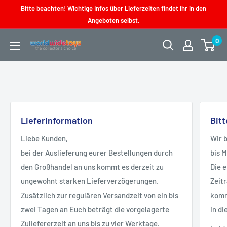
Direkt
Bitte beachten! Wichtige Infos über Lieferzeiten findet ihr in den
zum
Angeboten selbst.
Inhalt
0
worldwidetoys
Lieferinformation
Bit
Liebe Kunden,
Wir 
bei der Auslieferung eurer Bestellungen durch
bis 
den Großhandel an uns kommt es derzeit zu
Die 
ungewohnt starken Lieferverzögerungen.
Zeit
Zusätzlich zur regulären Versandzeit von ein bis
kommt
zwei Tagen an Euch beträgt die vorgelagerte
in di
Zuliefererzeit an uns bis zu vier Werktage.