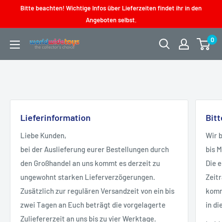
Direkt
Bitte beachten! Wichtige Infos über Lieferzeiten findet ihr in den
zum
Angeboten selbst.
Inhalt
0
worldwidetoys
Lieferinformation
Bit
Liebe Kunden,
Wir 
bei der Auslieferung eurer Bestellungen durch
bis 
den Großhandel an uns kommt es derzeit zu
Die 
ungewohnt starken Lieferverzögerungen.
Zeit
Zusätzlich zur regulären Versandzeit von ein bis
kommt
zwei Tagen an Euch beträgt die vorgelagerte
in di
Zuliefererzeit an uns bis zu vier Werktage.