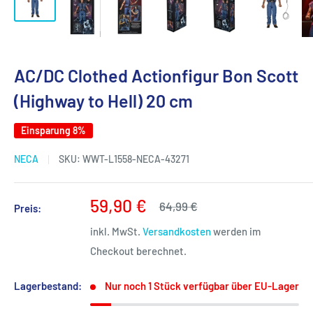
AC/DC Clothed Actionfigur Bon Scott
(Highway to Hell) 20 cm
Einsparung 8%
NECA
SKU:
WWT-L1558-NECA-43271
Sonderpreis
59,90 €
Normalpreis
64,99 €
Preis:
inkl. MwSt.
Versandkosten
werden im
Checkout berechnet.
Lagerbestand:
Nur noch 1 Stück verfügbar über EU-Lager