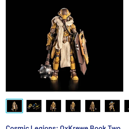
Cosmic Legions: OxKrewe Book Two