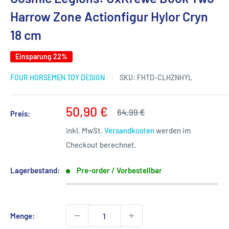
Harrow Zone Actionfigur Hylor Cryn
18 cm
Einsparung 22%
FOUR HORSEMEN TOY DESIGN
SKU:
FHTD-CLHZNHYL
Sonderpreis
50,90 €
Normalpreis
64,99 €
Preis:
inkl. MwSt.
Versandkosten
werden im
Checkout berechnet.
Lagerbestand:
Pre-order / Vorbestellbar
Menge: