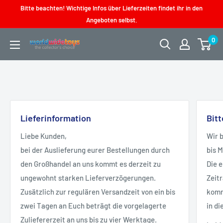
Direkt
Bitte beachten! Wichtige Infos über Lieferzeiten findet ihr in den
zum
Angeboten selbst.
Inhalt
0
worldwidetoys
Lieferinformation
Bit
Liebe Kunden,
Wir 
bei der Auslieferung eurer Bestellungen durch
bis 
den Großhandel an uns kommt es derzeit zu
Die 
ungewohnt starken Lieferverzögerungen.
Zeit
Zusätzlich zur regulären Versandzeit von ein bis
kommt
zwei Tagen an Euch beträgt die vorgelagerte
in di
Zuliefererzeit an uns bis zu vier Werktage.