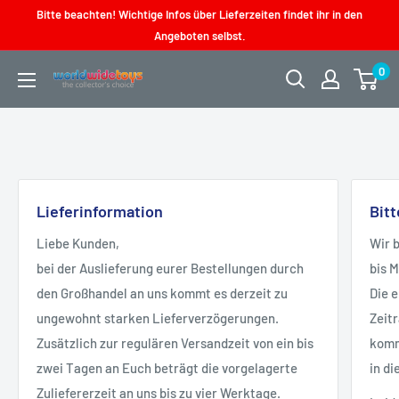
Direkt
Bitte beachten! Wichtige Infos über Lieferzeiten findet ihr in den
zum
Angeboten selbst.
Inhalt
0
worldwidetoys
Lieferinformation
Bit
Liebe Kunden,
Wir 
bei der Auslieferung eurer Bestellungen durch
bis 
den Großhandel an uns kommt es derzeit zu
Die 
ungewohnt starken Lieferverzögerungen.
Zeit
Zusätzlich zur regulären Versandzeit von ein bis
kommt
zwei Tagen an Euch beträgt die vorgelagerte
in di
Zuliefererzeit an uns bis zu vier Werktage.