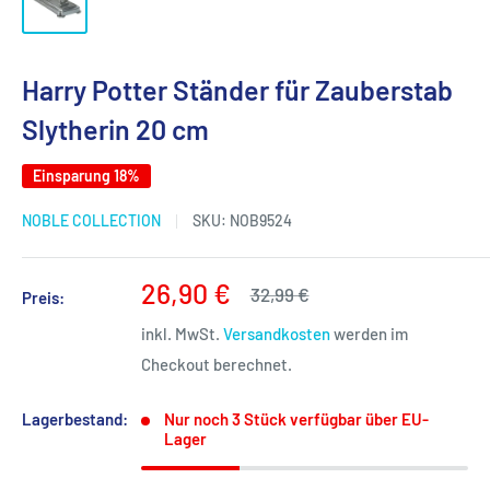
Harry Potter Ständer für Zauberstab
Slytherin 20 cm
Einsparung 18%
NOBLE COLLECTION
SKU:
NOB9524
Sonderpreis
26,90 €
Normalpreis
32,99 €
Preis:
inkl. MwSt.
Versandkosten
werden im
Checkout berechnet.
Lagerbestand:
Nur noch 3 Stück verfügbar über EU-
Lager