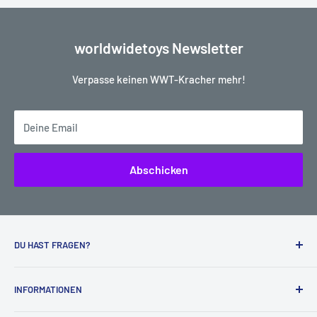
worldwidetoys Newsletter
Verpasse keinen WWT-Kracher mehr!
Deine Email
Abschicken
DU HAST FRAGEN?
Kein Problem, wir helfen dir sehr gerne weiter:
INFORMATIONEN
worldwidetoys
Lieferdaten für vorbestellte Artikel (Pre-Orders)