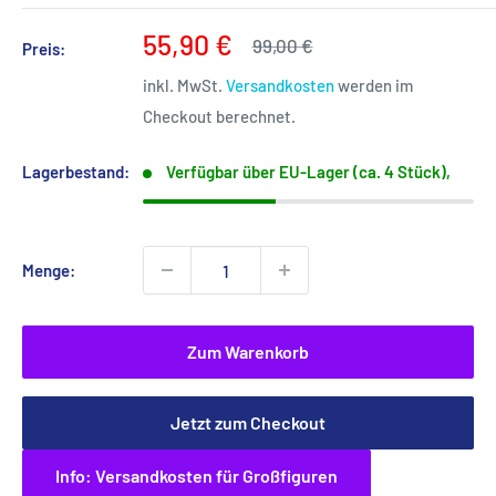
Sonderpreis
55,90 €
Normalpreis
99,00 €
Preis:
inkl. MwSt.
Versandkosten
werden im
Checkout berechnet.
Lagerbestand:
Verfügbar über EU-Lager (ca. 4 Stück),
Menge:
Zum Warenkorb
Jetzt zum Checkout
Info: Versandkosten für Großfiguren