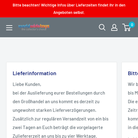
Direkt
Bitte beachten! Wichtige Infos über Lieferzeiten findet ihr in den
zum
Angeboten selbst.
Inhalt
0
worldwidetoys
Lieferinformation
Bit
Liebe Kunden,
Wir 
bei der Auslieferung eurer Bestellungen durch
bis 
den Großhandel an uns kommt es derzeit zu
Die 
ungewohnt starken Lieferverzögerungen.
Zeit
Zusätzlich zur regulären Versandzeit von ein bis
kommt
zwei Tagen an Euch beträgt die vorgelagerte
in di
Zuliefererzeit an uns bis zu vier Werktage.