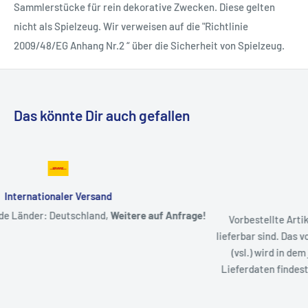
Sammlerstücke für rein dekorative Zwecken. Diese gelten
nicht als Spielzeug. Wir verweisen auf die "Richtlinie
2009/48/EG Anhang Nr.2 “ über die Sicherheit von Spielzeug.
Das könnte Dir auch gefallen
Artikel auf Vorbestellung
e!
Vorbestellte Artikel (Pre-Sales) werden versendet, sobald Sie
lieferbar sind. Das voraussichtlich erwartete Verfügbarkeitsda
(vsl.) wird in dem jeweiligen Artikel angezeigt. Eine Liste der
Lieferdaten findest du auf unserer hierfür eingerichteten
Statu
Seite