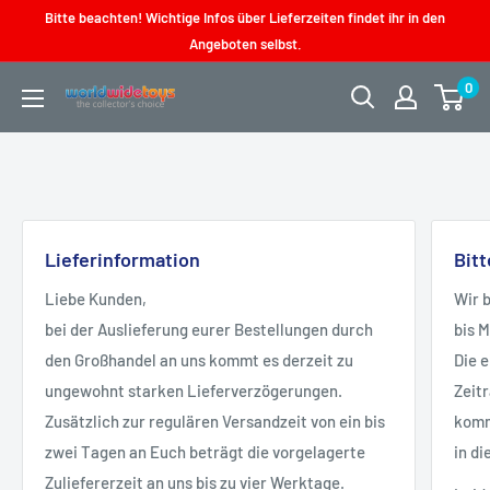
Direkt
Bitte beachten! Wichtige Infos über Lieferzeiten findet ihr in den
zum
Angeboten selbst.
Inhalt
0
worldwidetoys
Lieferinformation
Bit
Liebe Kunden,
Wir 
bei der Auslieferung eurer Bestellungen durch
bis 
den Großhandel an uns kommt es derzeit zu
Die 
ungewohnt starken Lieferverzögerungen.
Zeit
Zusätzlich zur regulären Versandzeit von ein bis
kommt
zwei Tagen an Euch beträgt die vorgelagerte
in di
Zuliefererzeit an uns bis zu vier Werktage.