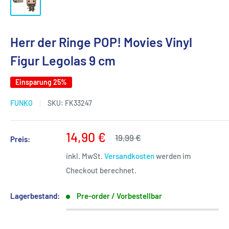
Herr der Ringe POP! Movies Vinyl
Figur Legolas 9 cm
Einsparung 25%
FUNKO
SKU:
FK33247
Sonderpreis
14,90 €
Normalpreis
19,99 €
Preis:
inkl. MwSt.
Versandkosten
werden im
Checkout berechnet.
Lagerbestand:
Pre-order / Vorbestellbar