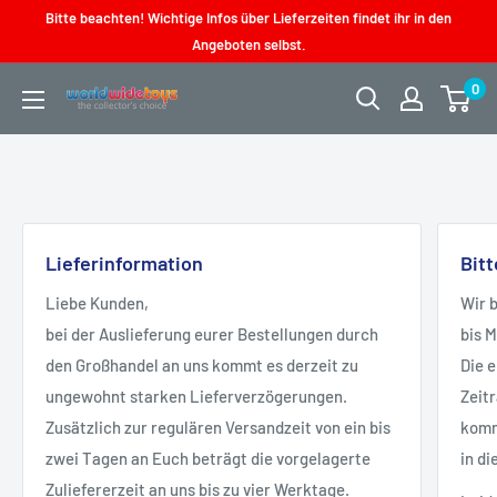
Direkt
Bitte beachten! Wichtige Infos über Lieferzeiten findet ihr in den
zum
Angeboten selbst.
Inhalt
0
worldwidetoys
Lieferinformation
Bit
Liebe Kunden,
Wir 
bei der Auslieferung eurer Bestellungen durch
bis 
den Großhandel an uns kommt es derzeit zu
Die 
ungewohnt starken Lieferverzögerungen.
Zeit
Zusätzlich zur regulären Versandzeit von ein bis
kommt
zwei Tagen an Euch beträgt die vorgelagerte
in di
Zuliefererzeit an uns bis zu vier Werktage.