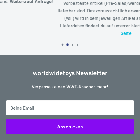
!
Vorbestellte Artikel (Pre-Sales) werden versendet, sobald Sie
lieferbar sind. Das voraussichtlich erwartete Verfügbarkeitsdatu
(vsl.) wird in dem jeweiligen Artikel angezeigt. Eine Liste der
Lieferdaten findest du auf unserer hierfür eingerichteten
Status
Seite
worldwidetoys Newsletter
Verpasse keinen WWT-Kracher mehr!
Deine Email
Abschicken