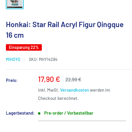
Honkai: Star Rail Acryl Figur Qingque
16 cm
Einsparung 22%
MIHOYO
SKU:
MHY14284
Sonderpreis
17,90 €
Normalpreis
22,99 €
Preis:
inkl. MwSt.
Versandkosten
werden im
Checkout berechnet.
Lagerbestand:
Pre-order / Vorbestellbar