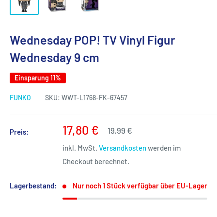
Wednesday POP! TV Vinyl Figur
Wednesday 9 cm
Einsparung 11%
FUNKO
SKU:
WWT-L1768-FK-67457
Sonderpreis
17,80 €
Normalpreis
19,99 €
Preis:
inkl. MwSt.
Versandkosten
werden im
Checkout berechnet.
Lagerbestand:
Nur noch 1 Stück verfügbar über EU-Lager