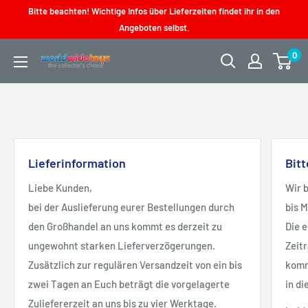
Direkt
Bitte beachten! Wichtige Infos über Lieferzeiten findet ihr in den
zum
Angeboten selbst.
Inhalt
0
worldwidetoys
Lieferinformation
Bit
Liebe Kunden,
Wir 
bei der Auslieferung eurer Bestellungen durch
bis 
den Großhandel an uns kommt es derzeit zu
Die 
ungewohnt starken Lieferverzögerungen.
Zeit
Zusätzlich zur regulären Versandzeit von ein bis
kommt
zwei Tagen an Euch beträgt die vorgelagerte
in di
Zuliefererzeit an uns bis zu vier Werktage.