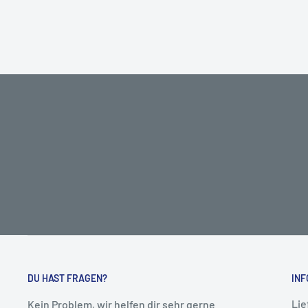
DU HAST FRAGEN?
INF
Lie
Kein Problem, wir helfen dir sehr gerne