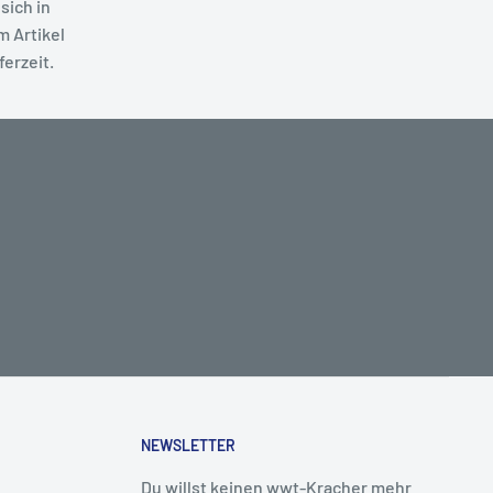
sich in
m Artikel
ferzeit.
NEWSLETTER
Du willst keinen wwt-Kracher mehr