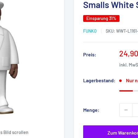
Smalls White 
Einsparung 31%
FUNKO
SKU:
WWT-L1161
Sonde
24,90
Preis:
inkl. Mw
Lagerbestand:
Nur n
Menge:
 Bild scrollen
Zum Warenko