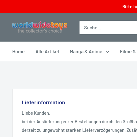
Direkt
Bitte b
zum
Inhalt
worldwidetoys
Home
Alle Artikel
Manga & Anime
Filme &
Lieferinformation
Liebe Kunden,
bei der Auslieferung eurer Bestellungen durch den Großh
derzeit zu ungewohnt starken Lieferverzögerungen. Zusät