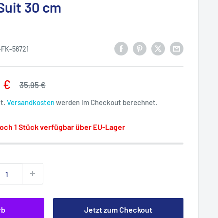
Suit 30 cm
-FK-56721
rpreis
 €
Normalpreis
35,95 €
St.
Versandkosten
werden im Checkout berechnet.
och 1 Stück verfügbar über EU-Lager
rb
Jetzt zum Checkout