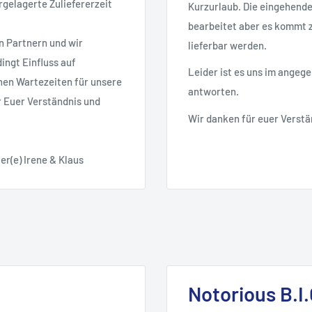
rgelagerte Zuliefererzeit
Kurzurlaub. Die eingehend
bearbeitet aber es kommt zu
n Partnern und wir
lieferbar werden.
ingt Einfluss auf
Leider ist es uns im angeg
nen Wartezeiten für unsere
antworten.
r Euer Verständnis und
Wir danken für euer Verstä
er(e) Irene & Klaus
Notorious B.I.