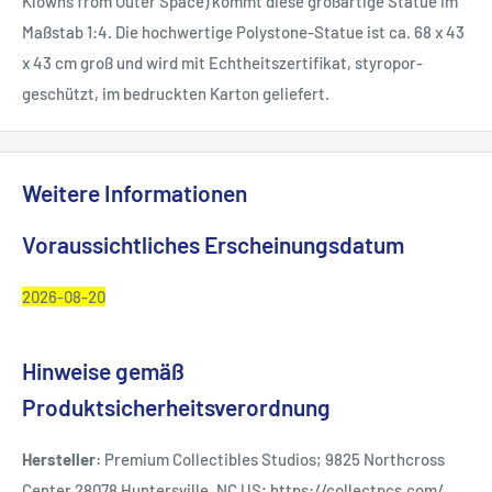
Klowns from Outer Space) kommt diese großartige Statue im
Maßstab 1:4. Die hochwertige Polystone-Statue ist ca. 68 x 43
x 43 cm groß und wird mit Echtheitszertifikat, styropor-
geschützt, im bedruckten Karton geliefert.
Weitere Informationen
Voraussichtliches Erscheinungsdatum
2026-08-20
Hinweise gemäß
Produktsicherheitsverordnung
Hersteller:
Premium Collectibles Studios; 9825 Northcross
Center 28078 Huntersville, NC US; https://collectpcs.com/