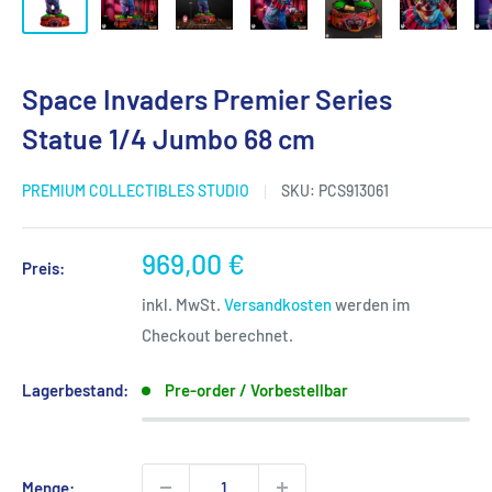
Space Invaders Premier Series
Statue 1/4 Jumbo 68 cm
PREMIUM COLLECTIBLES STUDIO
SKU:
PCS913061
Sonderpreis
969,00 €
Preis:
inkl. MwSt.
Versandkosten
werden im
Checkout berechnet.
Lagerbestand:
Pre-order / Vorbestellbar
Menge: