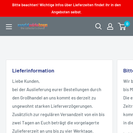
Direkt
Bitte beachten! Wichtige Infos über Lieferzeiten findet ihr in den
zum
Angeboten selbst.
Inhalt
0
worldwidetoys
Lieferinformation
Bit
Liebe Kunden,
Wir 
bei der Auslieferung eurer Bestellungen durch
bis 
den Großhandel an uns kommt es derzeit zu
Die 
ungewohnt starken Lieferverzögerungen.
Zeit
Zusätzlich zur regulären Versandzeit von ein bis
kommt
zwei Tagen an Euch beträgt die vorgelagerte
in di
Zuliefererzeit an uns bis zu vier Werktage.