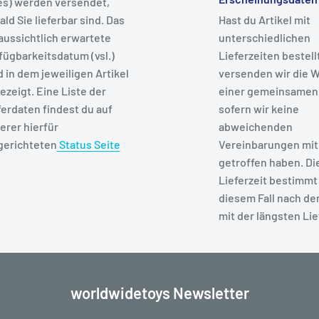
es) werden versendet,
ald Sie lieferbar sind. Das
Hast du Artikel mit
aussichtlich erwartete
unterschiedlichen
fügbarkeitsdatum (vsl.)
Lieferzeiten bestell
d in dem jeweiligen Artikel
versenden wir die W
ezeigt. Eine Liste der
einer gemeinsamen
ferdaten findest du auf
sofern wir keine
erer hierfür
abweichenden
gerichteten
Status Seite
Vereinbarungen mit 
getroffen haben. Di
Lieferzeit bestimmt 
diesem Fall nach de
mit der längsten Lie
worldwidetoys Newsletter