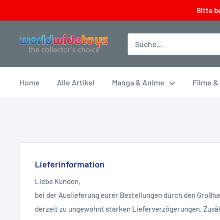
Direkt
Bitte b
zum
Inhalt
worldwidetoys
Home
Alle Artikel
Manga & Anime
Filme &
Lieferinformation
Liebe Kunden,
bei der Auslieferung eurer Bestellungen durch den Großh
derzeit zu ungewohnt starken Lieferverzögerungen. Zusät