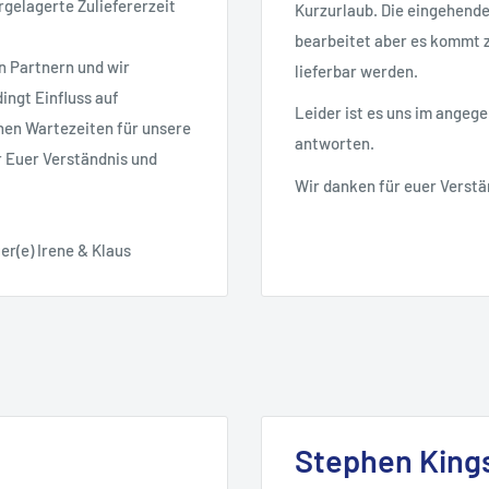
rgelagerte Zuliefererzeit
Kurzurlaub. Die eingehend
bearbeitet aber es kommt zu
n Partnern und wir
lieferbar werden.
ingt Einfluss auf
Leider ist es uns im angeg
nen Wartezeiten für unsere
antworten.
r Euer Verständnis und
Wir danken für euer Verstä
er(e) Irene & Klaus
Stephen Kings