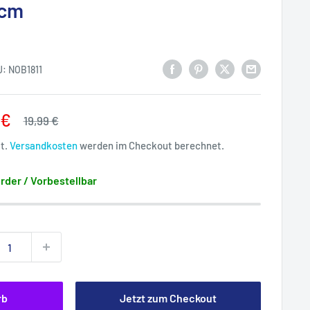
 cm
U:
NOB1811
rpreis
 €
Normalpreis
19,99 €
St.
Versandkosten
werden im Checkout berechnet.
rder / Vorbestellbar
rb
Jetzt zum Checkout