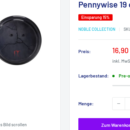
Pennywise 19
Einsparung 15%
NOBLE COLLECTION
SK
Sonde
16,90
Preis:
inkl. Mw
Lagerbestand:
Pre-o
Menge:
 Bild scrollen
Zum Warenko