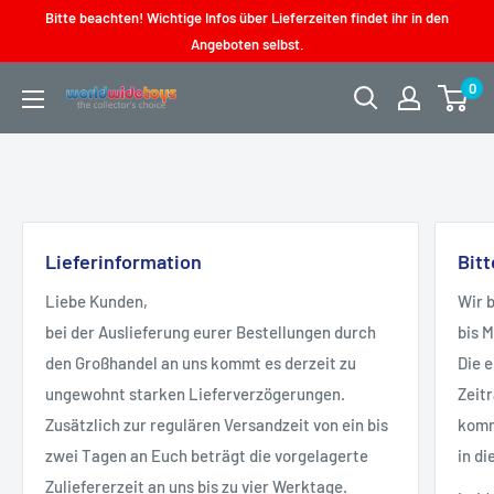
Direkt
Bitte beachten! Wichtige Infos über Lieferzeiten findet ihr in den
zum
Angeboten selbst.
Inhalt
0
worldwidetoys
Lieferinformation
Bit
Liebe Kunden,
Wir 
bei der Auslieferung eurer Bestellungen durch
bis 
den Großhandel an uns kommt es derzeit zu
Die 
ungewohnt starken Lieferverzögerungen.
Zeit
Zusätzlich zur regulären Versandzeit von ein bis
kommt
zwei Tagen an Euch beträgt die vorgelagerte
in di
Zuliefererzeit an uns bis zu vier Werktage.