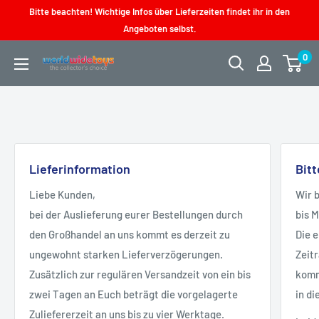
Direkt
Bitte beachten! Wichtige Infos über Lieferzeiten findet ihr in den
zum
Angeboten selbst.
Inhalt
0
worldwidetoys
Lieferinformation
Bit
Liebe Kunden,
Wir 
bei der Auslieferung eurer Bestellungen durch
bis 
den Großhandel an uns kommt es derzeit zu
Die 
ungewohnt starken Lieferverzögerungen.
Zeit
Zusätzlich zur regulären Versandzeit von ein bis
kommt
zwei Tagen an Euch beträgt die vorgelagerte
in di
Zuliefererzeit an uns bis zu vier Werktage.