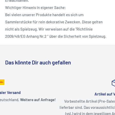
Erwachsenen.
Wichtiger Hinweis in eigener Sache:
Bei vielen unserer Produkte handelt es sich um
Sammlerstücke für rein dekorative Zwecken. Diese gelten
nicht als Spielzeug. Wir verweisen auf die "Richtlinie
2009/48/EG Anhang Nr.2 “ über die Sicherheit von Spielzeug.
Das könnte Dir auch gefallen
Artikel auf Vorbestellung
!
Vorbestellte Artikel (Pre-Sales) werden versendet, sobald Sie
lieferbar sind. Das voraussichtlich erwartete Verfügbarkeitsdat
(vsl.) wird in dem jeweiligen Artikel angezeigt. Eine Liste der