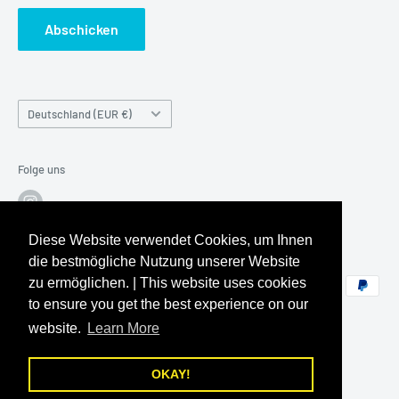
Cookie-Einstellungen
Per Telefon Montag-Freitag 10-17 Uhr & Samstag 10:00-
Abschicken
Information zu Artikel mit beschädigter Verpackung (DAP)
14:00
Informationen zum den Versandkosten von Großfiguren
Telefon:
+49 (0) 6204 / 911593
Land/Region
Deutschland (EUR €)
Folge uns
Diese Website verwendet Cookies, um Ihnen
Wir akzeptieren
die bestmögliche Nutzung unserer Website
zu ermöglichen. | This website uses cookies
to ensure you get the best experience on our
website.
Learn More
OKAY!
© 2026 worldwidetoys
Powered by Shopify