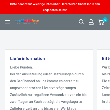
Direkt
Bitte beachten! Wichtige Infos über Lieferzeiten findet ihr in den
zum
Angeboten selbst.
Inhalt
0
worldwidetoys
Lieferinformation
Bit
Liebe Kunden,
Wir 
bei der Auslieferung eurer Bestellungen durch
bis 
den Großhandel an uns kommt es derzeit zu
Die 
ungewohnt starken Lieferverzögerungen.
Zeit
Zusätzlich zur regulären Versandzeit von ein bis
kommt
zwei Tagen an Euch beträgt die vorgelagerte
in di
Zuliefererzeit an uns bis zu vier Werktage.