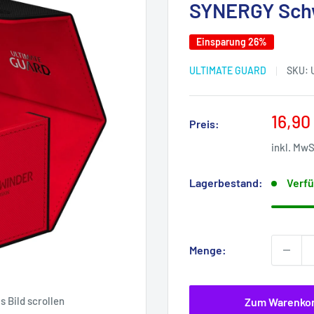
SYNERGY Sch
Einsparung 26%
ULTIMATE GUARD
SKU:
Sonde
16,90
Preis:
inkl. Mw
Lagerbestand:
Verfü
Menge:
 Bild scrollen
Zum Warenko