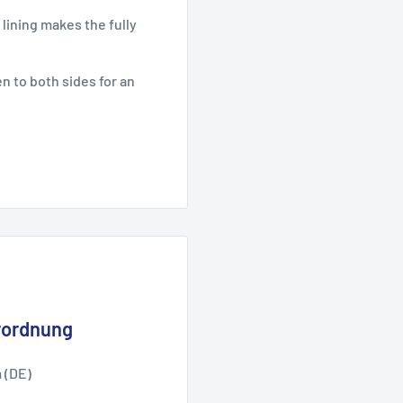
 lining makes the fully
n to both sides for an
rordnung
 (DE)