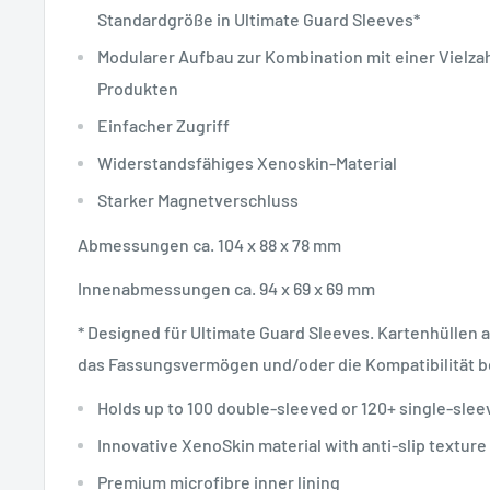
Standardgröße in Ultimate Guard Sleeves*
Modularer Aufbau zur Kombination mit einer Vielza
Produkten
Einfacher Zugriff
Widerstandsfähiges Xenoskin-Material
Starker Magnetverschluss
Abmessungen ca. 104 x 88 x 78 mm
Innenabmessungen ca. 94 x 69 x 69 mm
* Designed für Ultimate Guard Sleeves. Kartenhüllen 
das Fassungsvermögen und/oder die Kompatibilität b
Holds up to 100 double-sleeved or 120+ single-slee
Innovative XenoSkin material with anti-slip texture
Premium microfibre inner lining