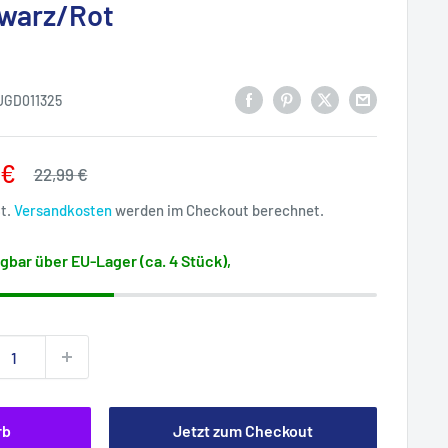
warz/Rot
UGD011325
rpreis
 €
Normalpreis
22,99 €
St.
Versandkosten
werden im Checkout berechnet.
gbar über EU-Lager (ca. 4 Stück),
rb
Jetzt zum Checkout