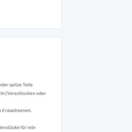
oder spitze Teile
geln (Verschlucken oder
on Erwachsenen.
erstücke für rein