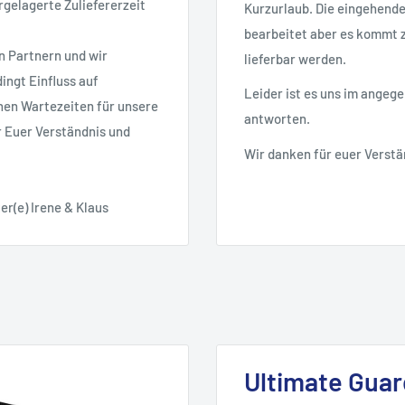
rgelagerte Zuliefererzeit
Kurzurlaub. Die eingehend
bearbeitet aber es kommt zu
n Partnern und wir
lieferbar werden.
ingt Einfluss auf
Leider ist es uns im angeg
nen Wartezeiten für unsere
antworten.
r Euer Verständnis und
Wir danken für euer Verstä
er(e) Irene & Klaus
Ultimate Guar