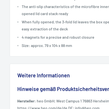
The anti-slip characteristics of the microfibre inner
opened lid card stack ready
When fully opened, the 3-fold lid leaves the box ope
easy extraction of the deck
4 magnets for a precise and robust closure
Size: approx. 79 x 104 x 88 mm
Weitere Informationen
Hinweise gemäß Produktsicherheitsve
Hersteller:
heo GmbH; West Campus 1 76863 Herxheim
https://www.heo.com/de/de DE; info@heo.com