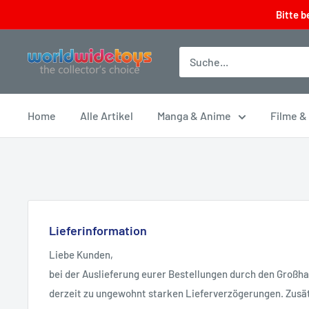
Direkt
Bitte b
zum
Inhalt
worldwidetoys
Home
Alle Artikel
Manga & Anime
Filme &
Lieferinformation
Liebe Kunden,
bei der Auslieferung eurer Bestellungen durch den Großh
derzeit zu ungewohnt starken Lieferverzögerungen. Zusät