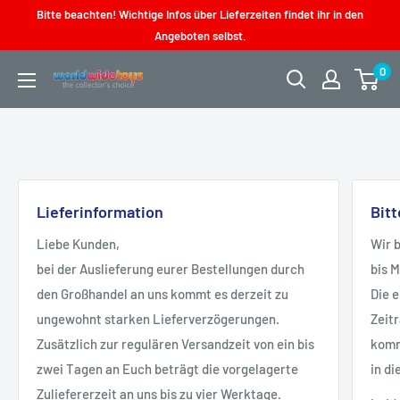
Direkt
Bitte beachten! Wichtige Infos über Lieferzeiten findet ihr in den
zum
Angeboten selbst.
Inhalt
0
worldwidetoys
Lieferinformation
Bit
Liebe Kunden,
Wir 
bei der Auslieferung eurer Bestellungen durch
bis 
den Großhandel an uns kommt es derzeit zu
Die 
ungewohnt starken Lieferverzögerungen.
Zeit
Zusätzlich zur regulären Versandzeit von ein bis
kommt
zwei Tagen an Euch beträgt die vorgelagerte
in di
Zuliefererzeit an uns bis zu vier Werktage.