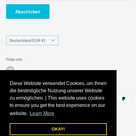
Cookie-Einstellungen
Per Telefon Montag-Freitag 10-17 Uhr & Samstag 10:00-
Abschicken
Information zu Artikel mit beschädigter Verpackung (DAP)
14:00
Informationen zum den Versandkosten von Großfiguren
Telefon:
+49 (0) 6204 / 911593
Land/Region
Deutschland (EUR €)
Folge uns
Diese Website verwendet Cookies, um Ihnen
Wir akzeptieren
die bestmögliche Nutzung unserer Website
zu ermöglichen. | This website uses cookies
to ensure you get the best experience on our
website.
Learn More
OKAY!
© 2026 worldwidetoys