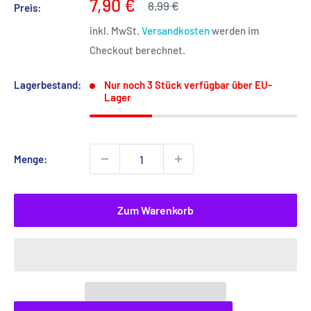
Sonderpreis
7,90 €
Normalpreis
8,99 €
Preis:
inkl. MwSt.
Versandkosten
werden im
Checkout berechnet.
Lagerbestand:
Nur noch 3 Stück verfügbar über EU-
Lager
Menge:
Zum Warenkorb