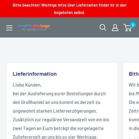
Direkt
Bitte beachten! Wichtige Infos über Lieferzeiten findet ihr in den
zum
Angeboten selbst.
Inhalt
0
worldwidetoys
Lieferinformation
Bit
Liebe Kunden,
Wir 
bei der Auslieferung eurer Bestellungen durch
bis 
den Großhandel an uns kommt es derzeit zu
Die 
ungewohnt starken Lieferverzögerungen.
Zeit
Zusätzlich zur regulären Versandzeit von ein bis
kommt
zwei Tagen an Euch beträgt die vorgelagerte
in di
Zuliefererzeit an uns bis zu vier Werktage.