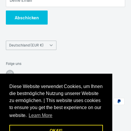
Unsere Hinweispflicht nach dem Batteriegesetz
E-Mail: fragen@worldwidetoys.de
Vertrag widerrufen
Cookie-Einstellungen
Per Telefon Montag-Freitag 10-17 Uhr & Samstag 10:00-
Abschicken
Information zu Artikel mit beschädigter Verpackung (DAP)
14:00
Informationen zum den Versandkosten von Großfiguren
Telefon:
+49 (0) 6204 / 911593
Land/Region
Deutschland (EUR €)
Folge uns
Diese Website verwendet Cookies, um Ihnen
Wir akzeptieren
die bestmögliche Nutzung unserer Website
zu ermöglichen. | This website uses cookies
to ensure you get the best experience on our
website.
Learn More
OKAY!