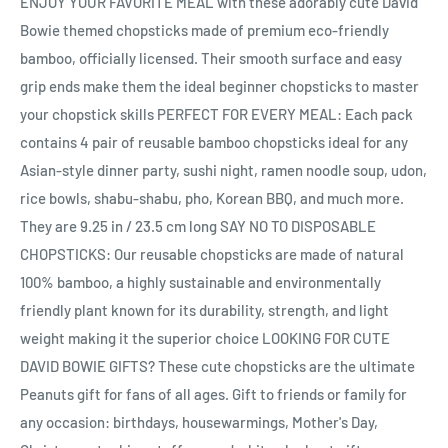
ENJOY YOUR FAVORITE MEAL with these adorably cute David
Bowie themed chopsticks made of premium eco-friendly
bamboo, officially licensed. Their smooth surface and easy
grip ends make them the ideal beginner chopsticks to master
your chopstick skills PERFECT FOR EVERY MEAL: Each pack
contains 4 pair of reusable bamboo chopsticks ideal for any
Asian-style dinner party, sushi night, ramen noodle soup, udon,
rice bowls, shabu-shabu, pho, Korean BBQ, and much more.
They are 9.25 in / 23.5 cm long SAY NO TO DISPOSABLE
CHOPSTICKS: Our reusable chopsticks are made of natural
100% bamboo, a highly sustainable and environmentally
friendly plant known for its durability, strength, and light
weight making it the superior choice LOOKING FOR CUTE
DAVID BOWIE GIFTS? These cute chopsticks are the ultimate
Peanuts gift for fans of all ages. Gift to friends or family for
any occasion: birthdays, housewarmings, Mother's Day,