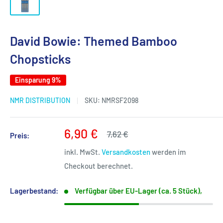
David Bowie: Themed Bamboo
Chopsticks
Einsparung 9%
NMR DISTRIBUTION
SKU:
NMRSF2098
Sonderpreis
6,90 €
Normalpreis
7,62 €
Preis:
inkl. MwSt.
Versandkosten
werden im
Checkout berechnet.
Lagerbestand:
Verfügbar über EU-Lager (ca. 5 Stück),