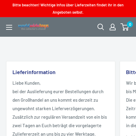
Direkt
Bitte beachten! Wichtige Infos über Lieferzeiten findet ihr in den
zum
Angeboten selbst.
Inhalt
0
worldwidetoys
Lieferinformation
Bit
Liebe Kunden,
Wir 
bei der Auslieferung eurer Bestellungen durch
bis 
den Großhandel an uns kommt es derzeit zu
Die 
ungewohnt starken Lieferverzögerungen.
Zeit
Zusätzlich zur regulären Versandzeit von ein bis
kommt
zwei Tagen an Euch beträgt die vorgelagerte
in di
Zuliefererzeit an uns bis zu vier Werktage.