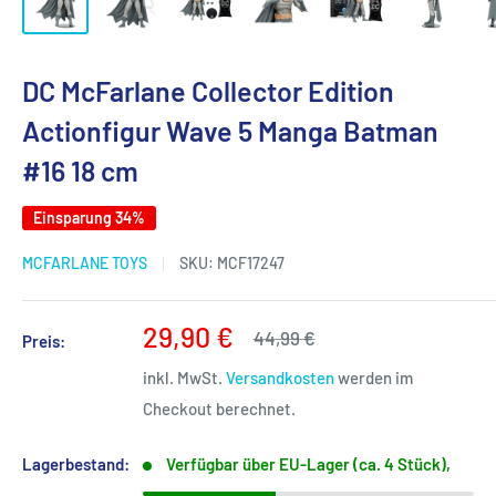
DC McFarlane Collector Edition
Actionfigur Wave 5 Manga Batman
#16 18 cm
Einsparung 34%
MCFARLANE TOYS
SKU:
MCF17247
Sonderpreis
29,90 €
Normalpreis
44,99 €
Preis:
inkl. MwSt.
Versandkosten
werden im
Checkout berechnet.
Lagerbestand:
Verfügbar über EU-Lager (ca. 4 Stück),