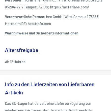
Hersteller:
McFarlane Toys Inc.; 1711 W. Greentree Dr, Ste 212
85284-2717 Tempez, AZ US; https://mcfarlane.com/
Verantwortliche Person:
heo GmbH; West Campus 1 76863
Herxheim DE; heo@info.com
Warnhinweise und Sicherheitsinformationen:
Altersfreigabe
Ab 12 Jahren
Info zu den Lieferzeiten von Lieferbaren
Artikeln
Das EU-Lager hat derzeit eine Lieferverzögerung von
mindestens 2-4 Tagen, dazu kommt natürlich noch der