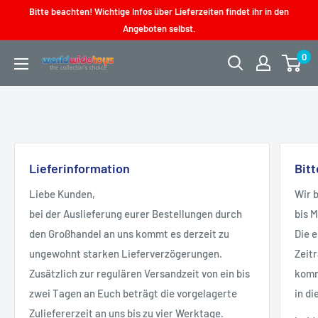
Direkt
Bitte beachten! Wichtige Infos über Lieferzeiten findet ihr in den
zum
Angeboten selbst.
Inhalt
0
worldwidetoys
Lieferinformation
Bit
Liebe Kunden,
Wir 
bei der Auslieferung eurer Bestellungen durch
bis 
den Großhandel an uns kommt es derzeit zu
Die 
ungewohnt starken Lieferverzögerungen.
Zeit
Zusätzlich zur regulären Versandzeit von ein bis
kommt
zwei Tagen an Euch beträgt die vorgelagerte
in di
Zuliefererzeit an uns bis zu vier Werktage.