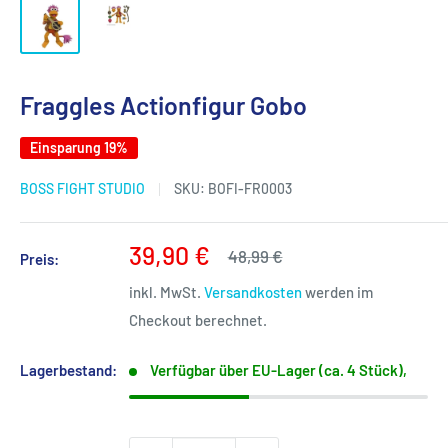
Fraggles Actionfigur Gobo
Einsparung 19%
BOSS FIGHT STUDIO
SKU:
BOFI-FR0003
Sonderpreis
39,90 €
Normalpreis
48,99 €
Preis:
inkl. MwSt.
Versandkosten
werden im
Checkout berechnet.
Lagerbestand:
Verfügbar über EU-Lager (ca. 4 Stück),