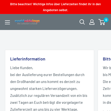
Direkt
Bitte beachten! Wichtige Infos über Lieferzeiten findet ihr in den
zum
Angeboten selbst.
Inhalt
0
worldwidetoys
Lieferinformation
Bit
Liebe Kunden,
Wir 
bei der Auslieferung eurer Bestellungen durch
bis 
den Großhandel an uns kommt es derzeit zu
Die 
ungewohnt starken Lieferverzögerungen.
Zeit
Zusätzlich zur regulären Versandzeit von ein bis
kommt
zwei Tagen an Euch beträgt die vorgelagerte
in di
Zuliefererzeit an uns bis zu vier Werktage.