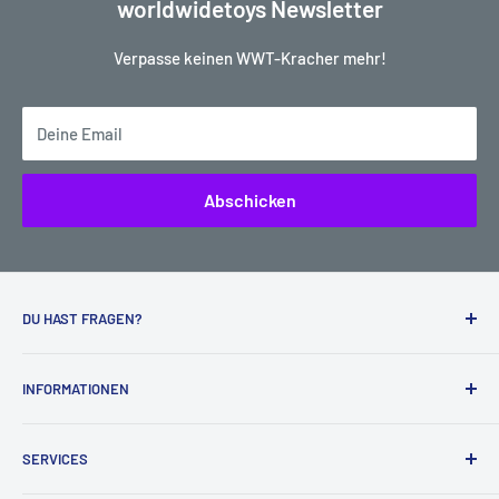
worldwidetoys Newsletter
Verpasse keinen WWT-Kracher mehr!
Deine Email
Abschicken
DU HAST FRAGEN?
Kein Problem, wir helfen dir sehr gerne weiter:
INFORMATIONEN
worldwidetoys
Lieferdaten für vorbestellte Artikel (Pre-Orders)
Wilhelm Leuschner Str. 66
SERVICES
Impressum
68519 Viernheim