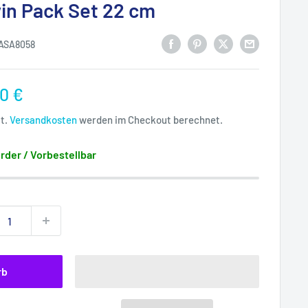
in Pack Set 22 cm
ASA8058
rpreis
0 €
St.
Versandkosten
werden im Checkout berechnet.
rder / Vorbestellbar
rb