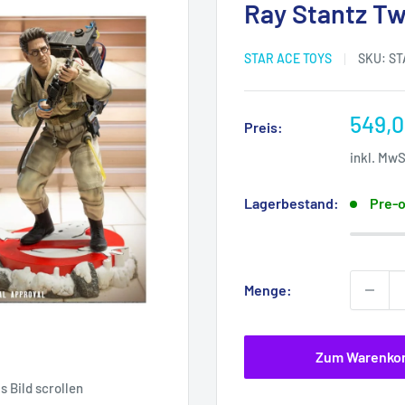
Ray Stantz Tw
STAR ACE TOYS
SKU:
ST
Sonde
549,0
Preis:
inkl. Mw
Lagerbestand:
Pre-o
Menge:
Zum Warenko
 Bild scrollen