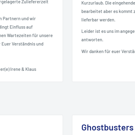
rgelagerte Zuliefererzeit
Kurzurlaub. Die eingehend
bearbeitet aber es kommt zu
n Partnern und wir
lieferbar werden.
ingt Einfluss auf
Leider ist es uns im angeg
nen Wartezeiten für unsere
antworten.
r Euer Verständnis und
Wir danken für euer Verstä
er(e) Irene & Klaus
Ghostbusters 