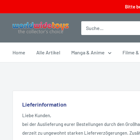
Direkt
Bitte b
zum
Inhalt
worldwidetoys
Home
Alle Artikel
Manga & Anime
Filme &
Lieferinformation
Liebe Kunden,
bei der Auslieferung eurer Bestellungen durch den Großh
derzeit zu ungewohnt starken Lieferverzögerungen. Zusät