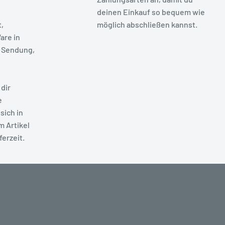
deinen Einkauf so bequem wie
t,
möglich abschließen kannst.
are in
 Sendung,
dir
e
sich in
m Artikel
ferzeit.