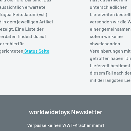
aussichtlich erwartete
unterschiedlichen
fügbarkeitsdatum (vsl.)
Lieferzeiten bestell
d in dem jeweiligen Artikel
versenden wir die W
ezeigt. Eine Liste der
einer gemeinsamen
ferdaten findest du auf
sofern wir keine
erer hierfür
abweichenden
gerichteten
Status Seite
Vereinbarungen mit 
getroffen haben. Di
Lieferzeit bestimmt 
diesem Fall nach de
mit der längsten Lie
worldwidetoys Newsletter
Verpasse keinen WWT-Kracher mehr!