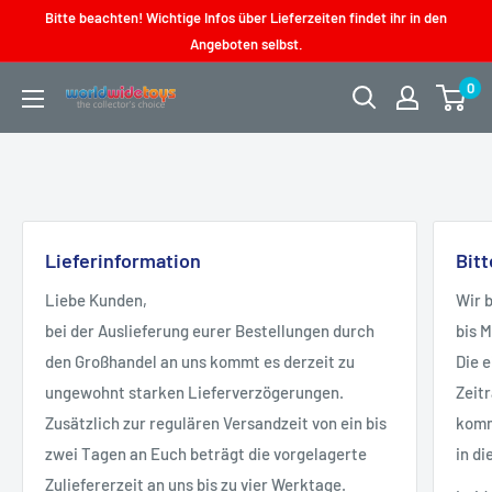
Direkt
Bitte beachten! Wichtige Infos über Lieferzeiten findet ihr in den
zum
Angeboten selbst.
Inhalt
0
worldwidetoys
Lieferinformation
Bit
Liebe Kunden,
Wir 
bei der Auslieferung eurer Bestellungen durch
bis 
den Großhandel an uns kommt es derzeit zu
Die 
ungewohnt starken Lieferverzögerungen.
Zeit
Zusätzlich zur regulären Versandzeit von ein bis
kommt
zwei Tagen an Euch beträgt die vorgelagerte
in di
Zuliefererzeit an uns bis zu vier Werktage.