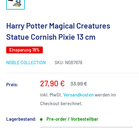
Harry Potter Magical Creatures
Statue Cornish Pixie 13 cm
Einsparung 18%
NOBLE COLLECTION
SKU:
NOB7678
Sonderpreis
27,90 €
Normalpreis
33,99 €
Preis:
inkl. MwSt.
Versandkosten
werden im
Checkout berechnet.
Lagerbestand:
Pre-order / Vorbestellbar