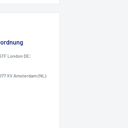
rordnung
 5TF London DE;
1077 XV Amsterdam (NL)