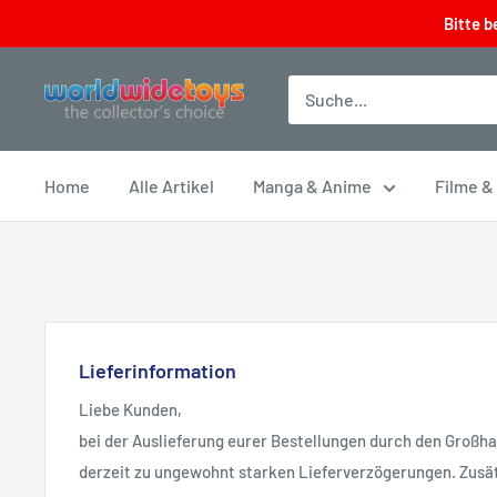
Direkt
Bitte b
zum
Inhalt
worldwidetoys
Home
Alle Artikel
Manga & Anime
Filme &
Lieferinformation
Liebe Kunden,
bei der Auslieferung eurer Bestellungen durch den Großh
derzeit zu ungewohnt starken Lieferverzögerungen. Zusät