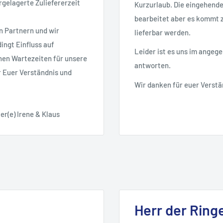
rgelagerte Zuliefererzeit
Kurzurlaub. Die eingehend
bearbeitet aber es kommt zu
n Partnern und wir
lieferbar werden.
ingt Einfluss auf
Leider ist es uns im angeg
nen Wartezeiten für unsere
antworten.
r Euer Verständnis und
Wir danken für euer Verstä
er(e) Irene & Klaus
Herr der Ring