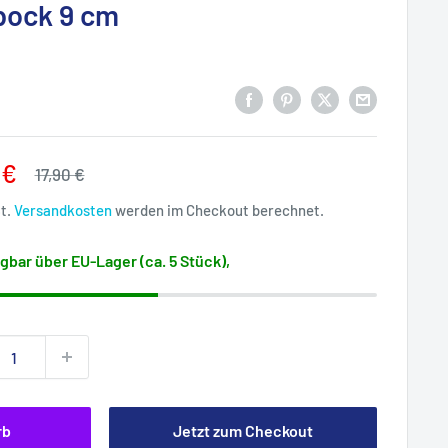
bock 9 cm
rpreis
 €
Normalpreis
17,90 €
St.
Versandkosten
werden im Checkout berechnet.
gbar über EU-Lager (ca. 5 Stück),
rb
Jetzt zum Checkout