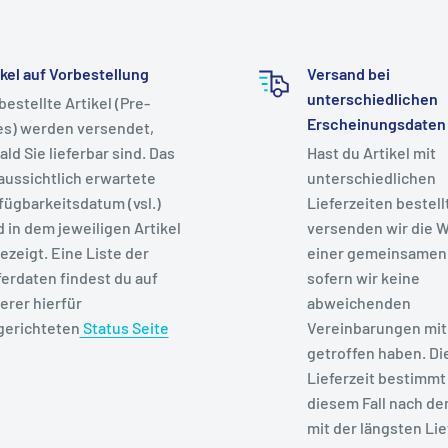
ikel auf Vorbestellung
Versand bei
unterschiedlichen
bestellte Artikel (Pre-
Erscheinungsdaten
es) werden versendet,
ald Sie lieferbar sind. Das
Hast du Artikel mit
aussichtlich erwartete
unterschiedlichen
fügbarkeitsdatum (vsl.)
Lieferzeiten bestell
d in dem jeweiligen Artikel
versenden wir die W
ezeigt. Eine Liste der
einer gemeinsamen
ferdaten findest du auf
sofern wir keine
erer hierfür
abweichenden
gerichteten
Status Seite
Vereinbarungen mit 
getroffen haben. Di
Lieferzeit bestimmt 
diesem Fall nach de
mit der längsten Lie