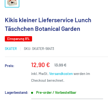
Kikis kleiner Lieferservice Lunch
Täschchen Botanical Garden
Einsparung 8%
SKATER
SKU:
SKATER-56473
Sonderpreis
12,90 €
Normalpreis
13,99 €
Preis:
inkl. MwSt.
Versandkosten
werden im
Checkout berechnet.
Lagerbestand:
Pre-order / Vorbestellbar