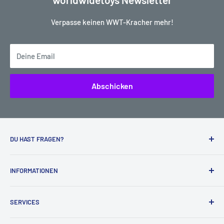
Verpasse keinen WWT-Kracher mehr!
Deine Email
Abschicken
DU HAST FRAGEN?
Kein Problem, wir helfen dir sehr gerne weiter:
INFORMATIONEN
worldwidetoys
Lieferdaten für vorbestellte Artikel (Pre-Orders)
Wilhelm Leuschner Str. 66
SERVICES
Impressum
68519 Viernheim
AGB
Bank - und Paypaldaten