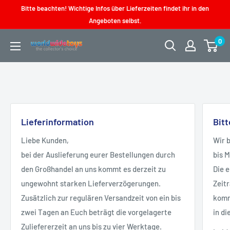
Direkt
Bitte beachten! Wichtige Infos über Lieferzeiten findet ihr in den
zum
Angeboten selbst.
Inhalt
0
worldwidetoys
Lieferinformation
Bit
Liebe Kunden,
Wir 
bei der Auslieferung eurer Bestellungen durch
bis 
den Großhandel an uns kommt es derzeit zu
Die 
ungewohnt starken Lieferverzögerungen.
Zeit
Zusätzlich zur regulären Versandzeit von ein bis
kommt
zwei Tagen an Euch beträgt die vorgelagerte
in di
Zuliefererzeit an uns bis zu vier Werktage.