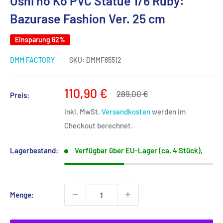
Oshi no Ko PVC Statue 1/6 Ruby:
Bazurase Fashion Ver. 25 cm
Einsparung 62%
DMM FACTORY
SKU:
DMMF65512
Sonderpreis
110,90 €
Normalpreis
289,00 €
Preis:
inkl. MwSt.
Versandkosten
werden im
Checkout berechnet.
Lagerbestand:
Verfügbar über EU-Lager (ca. 4 Stück),
Menge: