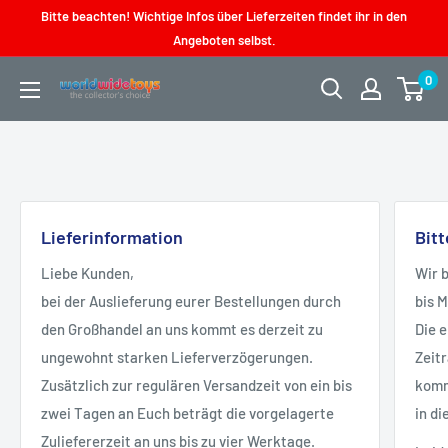
Direkt
Bitte beachten! Wichtige Infos über Lieferzeiten findet ihr in den
zum
Angeboten selbst.
Inhalt
0
worldwidetoys
Lieferinformation
Bit
Liebe Kunden,
Wir 
bei der Auslieferung eurer Bestellungen durch
bis 
den Großhandel an uns kommt es derzeit zu
Die 
ungewohnt starken Lieferverzögerungen.
Zeit
Zusätzlich zur regulären Versandzeit von ein bis
kommt
zwei Tagen an Euch beträgt die vorgelagerte
in di
Zuliefererzeit an uns bis zu vier Werktage.