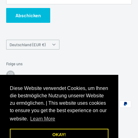
Cookie-Einstellungen
Per Telefon Montag-Freitag 10-17 Uhr & Samstag 10:00-
Abschicken
Information zu Artikel mit beschädigter Verpackung (DAP)
14:00
Informationen zum den Versandkosten von Großfiguren
Telefon:
+49 (0) 6204 / 911593
Land/Region
Deutschland (EUR €)
Folge uns
Diese Website verwendet Cookies, um Ihnen
Wir akzeptieren
die bestmögliche Nutzung unserer Website
zu ermöglichen. | This website uses cookies
to ensure you get the best experience on our
website.
Learn More
OKAY!
© 2026 worldwidetoys