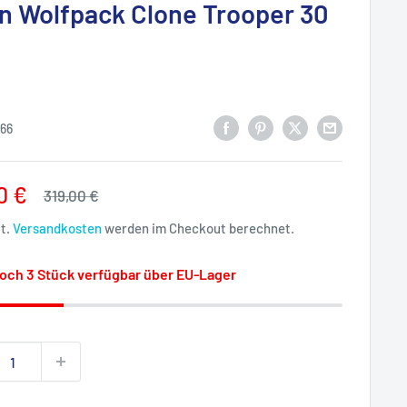
on Wolfpack Clone Trooper 30
66
rpreis
0 €
Normalpreis
319,00 €
St.
Versandkosten
werden im Checkout berechnet.
och 3 Stück verfügbar über EU-Lager