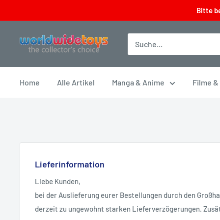
Direkt
Bitte b
zum
Inhalt
worldwidetoys
Home
Alle Artikel
Manga & Anime
Filme &
Lieferinformation
Liebe Kunden,
bei der Auslieferung eurer Bestellungen durch den Großh
derzeit zu ungewohnt starken Lieferverzögerungen. Zusät