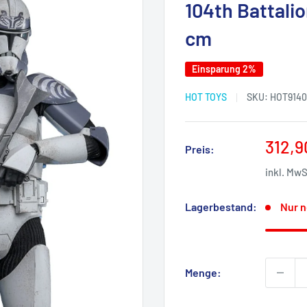
104th Battali
cm
Einsparung 2%
HOT TOYS
SKU:
HOT9140
Sonde
312,9
Preis:
inkl. Mw
Lagerbestand:
Nur n
Menge: