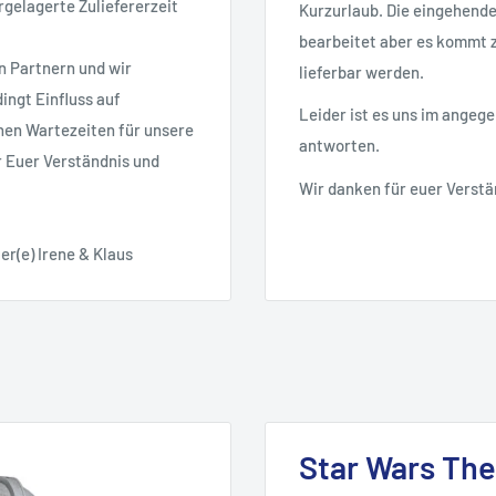
rgelagerte Zuliefererzeit
Kurzurlaub. Die eingehend
bearbeitet aber es kommt zu
n Partnern und wir
lieferbar werden.
ingt Einfluss auf
Leider ist es uns im angeg
nen Wartezeiten für unsere
antworten.
r Euer Verständnis und
Wir danken für euer Verstä
er(e) Irene & Klaus
Star Wars The