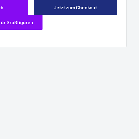
rb
Jetzt zum Checkout
für Großfiguren