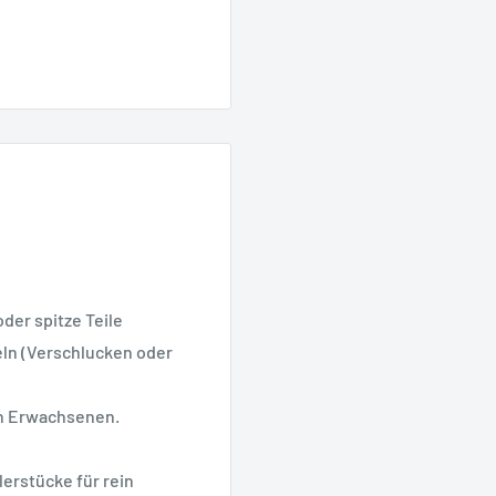
oder spitze Teile
geln (Verschlucken oder
on Erwachsenen.
erstücke für rein