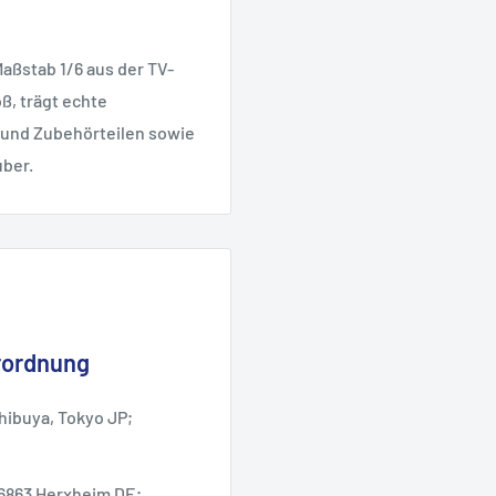
Maßstab 1/6 aus der TV-
oß, trägt echte
 und Zubehörteilen sowie
uber.
rordnung
hibuya, Tokyo JP;
6863 Herxheim DE;