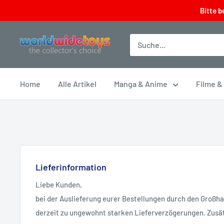
Direkt
Bitte b
zum
Inhalt
worldwidetoys
Home
Alle Artikel
Manga & Anime
Filme &
Lieferinformation
Liebe Kunden,
bei der Auslieferung eurer Bestellungen durch den Großh
derzeit zu ungewohnt starken Lieferverzögerungen. Zusät