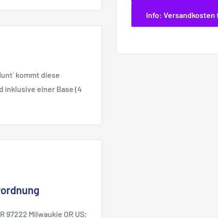
Info: Versandkosten 
Hunt´ kommt diese
d inklusive einer Base (4
rordnung
OR 97222 Milwaukie OR US;