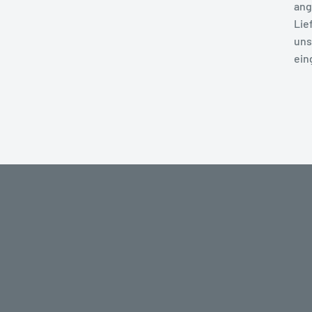
ang
Lie
uns
ein