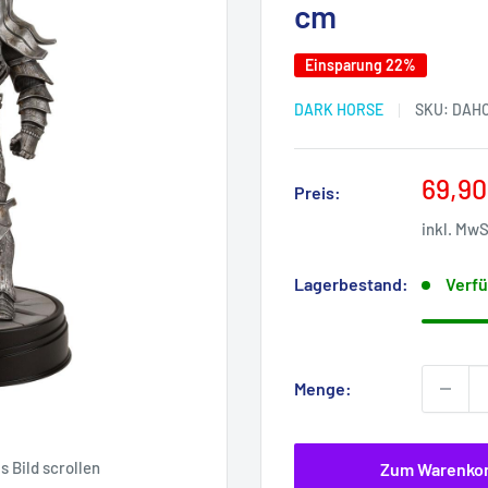
cm
Einsparung 22%
DARK HORSE
SKU:
DAHO
Sonde
69,90
Preis:
inkl. Mw
Lagerbestand:
Verfü
Menge:
 Bild scrollen
Zum Warenko