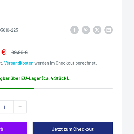
3010-225
rpreis
 €
Normalpreis
89,90 €
St.
Versandkosten
werden im Checkout berechnet.
gbar über EU-Lager (ca. 4 Stück),
rb
Jetzt zum Checkout