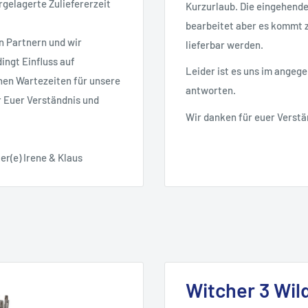
rgelagerte Zuliefererzeit
Kurzurlaub. Die eingehend
bearbeitet aber es kommt zu
n Partnern und wir
lieferbar werden.
ingt Einfluss auf
Leider ist es uns im angeg
nen Wartezeiten für unsere
antworten.
r Euer Verständnis und
Wir danken für euer Verstä
er(e) Irene & Klaus
Witcher 3 Wil