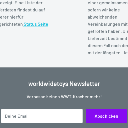
ezeigt. Eine Liste der
einer gemeinsamen
ferdaten findest du auf
sofern wir keine
erer hierfür
abweichenden
gerichteten
Status Seite
Vereinbarungen mit 
getroffen haben. Di
Lieferzeit bestimmt 
diesem Fall nach de
mit der längsten Lie
worldwidetoys Newsletter
Verpasse keinen WWT-Kracher mehr!
Deine Email
Abschicken